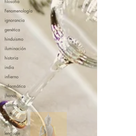
filosofia
Fenomenología
ignorancia
genética
hinduismo
iluminación
historia
india
infierno
informática
jhanas
kamma
judios
meditación
lenguaje