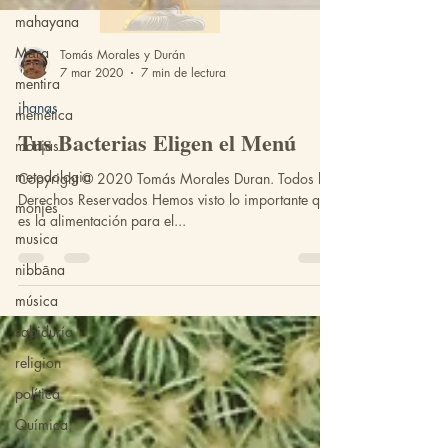
mahayana
Māra
mentira
Tomás Morales y Durán
7 mar 2020
7 min de lectura
memética
monjas
jhanas
Tus Bacterias Eligen el Menú
metodologia
monjes
Copyright © 2020 Tomás Morales Duran. Todos los
musica
Derechos Reservados Hemos visto lo importante que
es la alimentación para el...
nibbāna
música
sabiduría
religion
política
Química