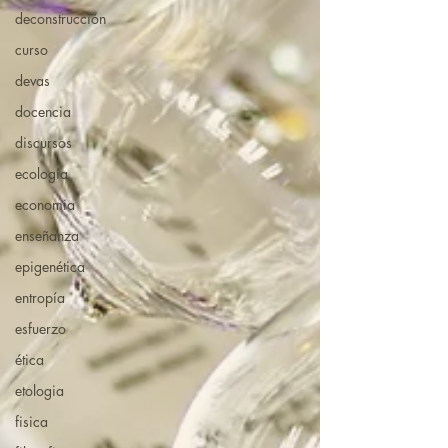
deconstrucción
curso
devas
docencia
discursos
ecología
economia
enseñanza
epigenética
entropía
esfuerzo
ética
etologia
fisica