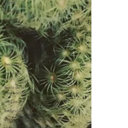
revival
samsara
sectas
software
sufrimiento
suttas
sensación
theravada
teoria del
todo
teoría de la
información
weikza
traducción
vinaya