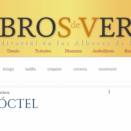
Tienda
Tratados
Dhamma
Audiolibros
Bud
biología
buddha
compasion
conciencia
concentracion
ectura
cursos
ecología
economia
enseñanza
epigenética
ÓCTEL
Fenomenología
ignorancia
genética
hinduismo
iluminación