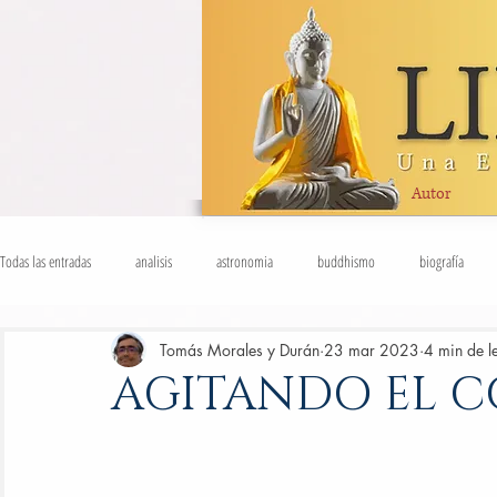
Autor
Todas las entradas
analisis
astronomia
buddhismo
biografía
dhamma
deconstrucción
Tomás Morales y Durán
curso
devas
23 mar 2023
docencia
4 min de l
dis
AGITANDO EL C
entropía
esfuerzo
ética
etologia
fisica
filosofia