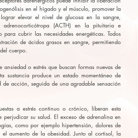
ceptores adrenérgicos puede inhibir la liberación 
cogenólisis en el hígado y el músculo, promover la 
ograr elevar el nivel de glucosa en la sangre, 
adrenocorticótropa (ACTH) en la pituitaria e 
so para cubrir las necesidades energéticas. Todos 
ntración de ácidos grasos en sangre, permitiendo 
 del cuerpo.
 ansiedad o estrés que buscan formas nuevas de 
sta sustancia produce un estado momentáneo de 
 de acción, seguida de una agradable sensación 
stas a estrés continuo o crónico, liberan esta 
 perjudicar su salud. El exceso de adrenalina en 
ogías, como por ejemplo hipertensión, dolores de 
l aumento de la obesidad. Junto al cortisol, la 