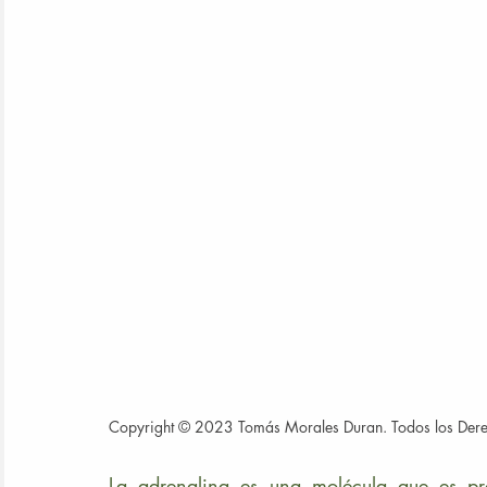
Copyright © 2023 Tomás Morales Duran. Todos los Der
La adrenalina es una molécula que es pr