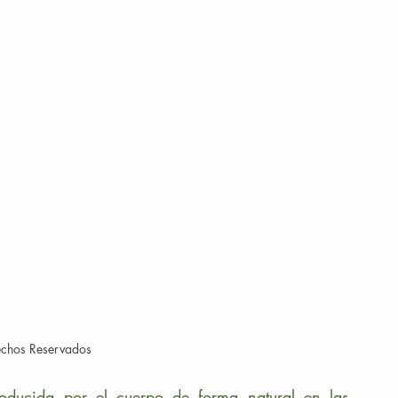
echos Reservados
oducida por el cuerpo de forma natural en las 