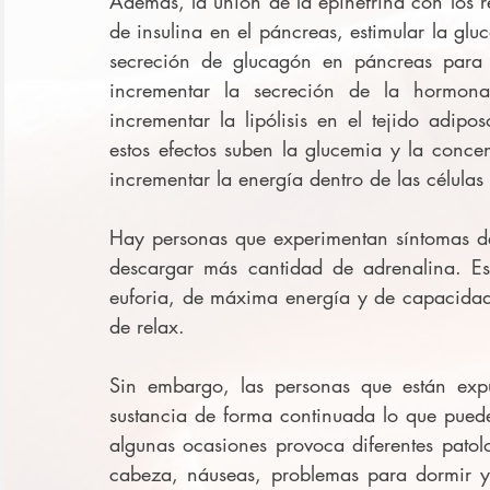
Además, la unión de la epinefrina con los re
de insulina en el páncreas, estimular la glu
secreción de glucagón en páncreas para l
incrementar la secreción de la hormona 
incrementar la lipólisis en el tejido adipo
estos efectos suben la glucemia y la conce
incrementar la energía dentro de las células
Hay personas que experimentan síntomas de
descargar más cantidad de adrenalina. E
euforia, de máxima energía y de capacidad
de relax.
Sin embargo, las personas que están expue
sustancia de forma continuada lo que puede
algunas ocasiones provoca diferentes patol
cabeza, náuseas, problemas para dormir y e